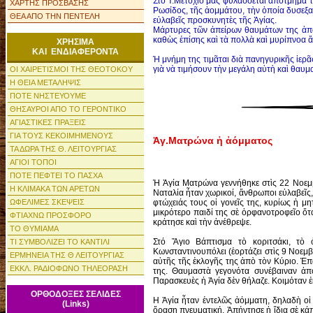
Στὸ Ἱ.Μετόχιό μας φυλάσσεται ἀπότμημα τ
ΧΑΡΤΗΣ ΠΡΟΣΒΑΣΗΣ
Ρωσίδος, τῆς ἀομμάτου, τὴν ὁποία δυσεξ
ΘΕΑ ΑΠΟ ΤΗΝ ΠΕΝΤΕΛΗ
εὐλαβεῖς προσκυνητὲς τῆς Ἁγίας.
Μάρτυρες τῶν ἀπείρων θαυμάτων της ἀπο
καθὼς ἐπίσης καὶ τὰ πολλὰ καὶ μυρίπνοα ἄν
ΧΡΗΣΙΜΑ
ΚΑΙ ΕΝΔΙΑΦΕΡΟΝΤΑ
Ἡ μνήμη της τιμᾶται διὰ πανηγυρικῆς ἱερ
γιὰ νὰ τιμήσουν τὴν μεγάλη αὐτὴ καὶ θαυμ
ΟΙ ΧΑΙΡΕΤΙΣΜΟΙ ΤΗΣ ΘΕΟΤΟΚΟΥ
Η ΘΕΙΑ ΜΕΤΑΛΗΨΙΣ
ΠΟΤΕ ΝΗΣΤΕΥΟΥΜΕ
ΘΗΣΑΥΡΟΙ ΑΠΟ ΤΟ ΓΕΡΟΝΤΙΚΟ
ΑΓΙΑΣΤΙΚΕΣ ΠΡΑΞΕΙΣ
ΓΙΑ ΤΟΥΣ ΚΕΚΟΙΜΗΜΕΝΟΥΣ
Ἁγ.Ματρώνα ἡ ἀόμματος
ΤΑ ΔΩΡΑ ΤΗΣ Θ. ΛΕΙΤΟΥΡΓΙΑΣ
ΑΓΙΟΙ ΤΟΠΟΙ
ΠΟΤΕ ΠΕΦΤΕΙ ΤΟ ΠΑΣΧΑ
Ἡ Ἁγία Ματρώνα γεννήθηκε στὶς 22 Νοεμβρ
Η ΚΛΙΜΑΚΑ ΤΩΝ ΑΡΕΤΩΝ
Ναταλία ἦταν χωρικοί, ἄνθρωποι εὐλαβεῖς, 
ΩΦΕΛΙΜΕΣ ΣΚΕΨΕΙΣ
φτώχειάς τους οἱ γονεῖς της, κυρίως ἡ μ
μικρότερο παιδί της σὲ ὀρφανοτροφεῖο ὅτ
ΦΤΙΑΧΝΩ ΠΡΟΣΦΟΡΟ
κράτησε καὶ τὴν ἀνέθρεψε.
ΤΟ ΘΥΜΙΑΜΑ
Στό Ἅγιο Βάπτισμα τὸ κοριτσάκι, τὸ
ΤΙ ΣΥΜΒΟΛΙΖΕΙ ΤΟ ΚΑΝΤΙΛΙ
Κωνσταντινουπόλει (ἑορτάζει στὶς 9 Νοεμβ
ΕΡΜΗΝΕΙΑ ΤΗΣ Θ ΛΕΙΤΟΥΡΓΙΑΣ
αὐτῆς τῆς ἐκλογῆς της ἀπὸ τὸν Κύριο. Ἐπ
ΕΚΚΛ. ΡΑΔΙΟΦΩΝΟ ΤΗΛΕΟΡΑΣΗ
της. Θαυμαστὰ γεγονότα συνέβαιναν ἀπὸ
Παρασκευὲς ἡ Ἁγία δὲν θήλαζε. Κοιμόταν ἐκ
ΟΡΘΟΔΟΞΕΣ ΣΕΛΙΔΕΣ
Η Ἁγία ἦταν ἐντελῶς ἀόμματη, δηλαδὴ οἱ 
(Links)
ὄραση πνευματική. Ἀπήντησε ἡ ἴδια σὲ κά