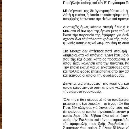
Προέβλεψε ἐπίσης καὶ τὸν Β’ Παγκόσμιο Π
Μὲ ἐνέργειές της δὲ ἀγιογραφήθηκε καὶ 
Αὐτὴ ἡ εἰκόνα, ἡ ὁποία τοποθετήθηκε στὴ
ἀνομβρίες λιτάνευαν τὴν εἰκόνα καὶ πραγμ
Δυστυχῶς ὅμως κάποια στιγμὴ ἦλθε ἡ κο
Μάλιστα οἱ ἀδελφοί της ἔγιναν μέλη τοῦ κ
ἔκανε τὴν παρουσία της ἀφόρητη γιὰ ἐκε
σχεδὸν ὅλα τὰ ὑπόλοιπα χρόνια τῆς ζωῆς
ψυχικὲς ἀσθένειες καὶ διεφθαρμένη τὴ συ
Στὴ Μόσχα δὲν ἀπέκτησε ποτὲ σταθερὴ κα
διαμερίσματα καὶ ὑπόγεια. Ἔγινε ἔτσι μιὰ
ποὺ τῆς εἶχε δώσει κάποιος προσωρινά. Ἂ
ὅπου εἶχαν κολλήσει ἀπὸ τὴν παγωνιά. Κά
Τὴν ἐποχὴ ἐκείνη γιὰ νὰ ἐγκατασταθεῖς ὁπ
καὶ πολλὲς φορὲς ἐπιχειρήθηκε ἀπὸ τὴν ἀσ
καὶ ἐκείνους οἱ ὁποῖοι τὴν φιλοξενοῦσαν.
Διηγεῖται μιὰ πνευματική της κόρη ὅτι κ
ὁποία καιγόταν στὸ σπίτι ἀπὸ μιὰ γκαζιέρα
τὴν πάει στὸ νοσοκομεῖο.
Ὅλη της ἡ ζωὴ πέρασε μὲ τὸ νὰ ὑποδέχετα
μέτωπό της ἕνα λακκάκι - τὸ ἴχνος τῶν δα
Ποτὲ δὲν πλάγιασε γιὰ ὕπνο, σὰν τοὺς πα
ὅτι ἐκείνους οἱ ὁποῖοι τὴν ἐπισκέπτονταν
ὁποία ξεματιάζει. Βέβαια ὅλοι αὐτοί, ὅτ
πρὸς τὴν Ἐκκλησία καὶ τὴν μυστηριακὴ ζ
τῆς ἁμαρτωλῆς τους ζωῆς. Συμβούλευε 
Ἀχράντων Μυστηρίων. Σ’ ὅλους δὲ ἔλεγε ν