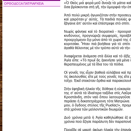
«Ὁ Θεὸς μιὰ φορὰ μοῦ ἄνοιξε τὰ μάτια καὶ
ΟΡΘΟΔΟΞΑ ΠΑΤΡΙΑΡΧΕΙΑ
ὅσα βρίσκονται στὴ γῆ, τὴν ὀμορφιὰ τὴν ἐπ
Ἀπό πολὺ μικρὴ ἀγωνιζόταν στὴν προσευχή. 
καὶ χαιρόταν μ’ αὐτές. Τὰ παιδιὰ πολλὲς 
ἔβγαινε ἀπ’ αὐτὸν καὶ ἐπέστρεφε στὸ σπίτι.
Νωρὶς φάνηκε καὶ τὸ διορατικὸ - προορατ
κινδύνους, προγνώριζε συμφορές, προέβλε
προερχόμενοι ὄχι μόνο ἀπὸ τὸ χωριό της ἀλ
κοριτσάκι. Ἦταν πιὰ βοήθεια γιὰ τὸ σπίτι
ἀγαθὰ θέλοντας μὲ τὸν τρόπο αὐτὸ νὰ τὴν
Ἀναφέρεται ἀνάμεσα στὰ ἄλλα καὶ τὸ ἑξῆ
Ἁγία εἶπε: «Τὸ πρωΐ ἂς ξεκινήσει γιὰ μένα
θεραπευμένος μὲ τὰ ἴδια του τὰ πόδια.
Οἱ γονεῖς της εἶχαν βαθειὰ εὐλάβεια καὶ 
τὶς ἀκολουθίες εἴτε μὲ τοὺς γονεῖς της εἴ
τοῖχο. Ἐκεῖ στεκόταν ὄρθια καὶ παρακολου
Στὴν ἐφηβικὴ ἡλικία τῆς δόθηκε ἡ εὐκαιρί
της σ’ αὐτά τὰ ἰδιαίτερα ταξίδια στὶς Λαῦ
Κροστάνδη, στὸν ναὸ ὅπου λειτουργοῦσε ὁ
περάσει ἡ δεκατετράχρονη τότε Ματρώνα. 
μου, ὁ ὄγδοος στύλος τῆς Ρωσίας!», προμ
στὰ χρόνια τῶν μελλοντικῶν διωγμῶν.
Δυὸ χρόνια μετὰ ἡ Ἁγία καθηλώθηκε ἐξ α
χρόνια ποὺ ἔζησε παράλυτη δὲν παραπονέθη
Προεῖδε σὲ μικρὴ ἀκόμη ἡλικία τὴν ἐπανά