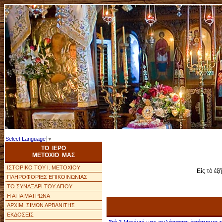
Select Language
▼
ΤΟ ΙΕΡΟ
ΜΕΤΟΧΙΟ ΜΑΣ
ΙΣΤΟΡΙΚΟ ΤΟΥ Ι. ΜΕΤΟΧΙΟΥ
Εἰς τὸ ἑξ
ΠΛΗΡΟΦΟΡΙΕΣ ΕΠΙΚΟΙΝΩΝΙΑΣ
ΤΟ ΣΥΝΑΞΑΡΙ ΤΟΥ ΑΓΙΟΥ
Η ΑΓΙΑ ΜΑΤΡΩΝΑ
ΑΡΧΙΜ. ΣΙΜΩΝ ΑΡΒΑΝΙΤΗΣ
ΕΚΔΟΣΕΙΣ