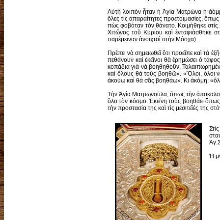
Αὐτὴ λοιπὸν ἦταν ἡ Ἁγία Ματρώνα ἡ ἀόμμα
ὅλες τὶς ἀπαραίτητες προετοιμασίες, ὅπω
πὼς φοβόταν τὸν θάνατο. Κοιμήθηκε στὶς 
Χιτῶνος τοῦ Κυρίου καὶ ἐνταφιάσθηκε στ
παρέμειναν ἀνοιχτοὶ στὴν Μόσχα).
Πρέπει νὰ σημειωθεῖ ὅτι προεῖπε καὶ τὰ ἑξῆ
πεθάνουν καὶ ἐκεῖνοι θὰ ἐρημώσει ὁ τάφος
κοπάδια γιὰ νὰ βοηθηθοῦν. Ταλαιπωρημένο
καὶ ὅλους θὰ τοὺς βοηθῶ». «Ὅλοι, ὅλοι νὰ
ἀκούω καὶ θά σᾶς βοηθάω». Κι ἀκόμη: «ὅλ
Τὴν Ἁγία Ματρωνούλα, ὅπως τὴν ἀποκαλοῦν
ὅλο τὸν κόσμο. Ἐκείνη τοὺς βοηθάει ὅπως 
τὴν προστασία της καὶ τὶς μεσιτεῖές της σ
Στὶ
στα
Ἁγ.
Ἡ μ