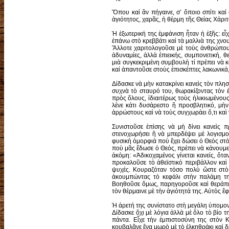
Ὅπου καί ἂν πήγαινε, σ’ ὅποιο σπίτι καί
ἁγιότητος, χαρᾶς, ἡ θέρμη τῆς Θείας Χάριτ
Ἡ ἐξωτερική της ἐμφάνιση ἦταν ἡ ἑξῆς: ε
ἐπάνω στὸ κρεββάτι καὶ τὰ μαλλιὰ της χνο
Ἄλλοτε χαριτολογοῦσε μὲ τοὺς ἀνθρώπους 
ἀδυναμίες, ἀλλὰ ἐπιεικής, συμπονετική, 
μιὰ συγκεκριμένη συμβουλὴ τί πρέπει νὰ κ
καί ἀπαντοῦσε στοὺς ἐπισκέπτες λακωνικά, 
Δίδασκε νὰ μὴν κατακρίνει κανεὶς τὸν πλησ
συχνὰ τὸ σταυρό του, θωρακίζοντας τὸν 
πρὸς ὅλους, ἰδιαιτέρως τοὺς ἡλικιωμένους
λένε κάτι δυσάρεστο ἢ προσβλητικό, μὴν
ἀρρώστους καὶ νὰ τοὺς συγχωράει ὅ,τι καὶ 
Συνιστοῦσε ἐπίσης νὰ μὴ δίνει κανεὶς 
στενοχωρήσει ἢ νὰ μπερδέψει μὲ λογισμο
φυσικὴ ὀμορφιὰ ποὺ ἔχει δώσει ὁ Θεὸς στὸν
ποὺ μᾶς ἔδωσε ὁ Θεός, πρέπει νὰ κάνουμε
ἀκόμη: «Ἀδικοχαμένος γίνεται κανείς, ὅτ
προκαλοῦσε τὸ ἀθεϊστικὸ περιβάλλον καὶ
ψυχές. Κουραζόταν τόσο πολὺ ὥστε στὸ 
ἀκουμπώντας τὸ κεφάλι στὴν παλάμη τη
Βοηθοῦσε ὅμως, παρηγοροῦσε καὶ θεράπευε
τὸν θέρμαινε μὲ τὴν ἁγιότητά της. Αὐτὸς ἔ
Ἡ ἀρετή της συνίστατο στὴ μεγάλη ὑπομον
Δίδασκε ὄχι μὲ λόγια ἀλλὰ μὲ ὅλο τὸ βίο τ
πάντα. Εἶχε τὴν ἐμπιστοσύνη της στὸν Κ
κουβαλᾶνε ἕνα μωρὸ μὲ τὸ ἐλκηθράκι καὶ δὲν