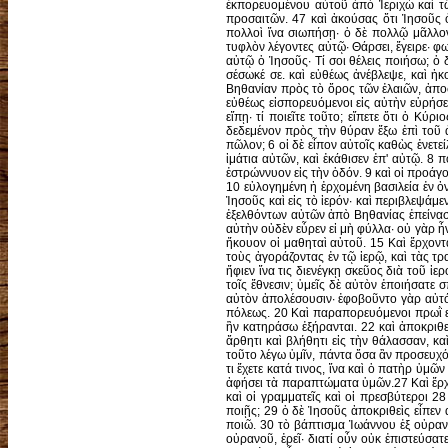
διατί οὖν οὐκ ἐπιστεύσατε αὐτῷ; 32 ἀλλὰ εἴπωμεν, ἐξ ἀνθρώπων; - ἐφοβοῦντο τὸν λαόν· ἅπαντες γὰρ εἶχον τὸν Ἰωάννην ὅτι προφήτης ἦν. 33 καὶ ἀποκριθέντες λέγουσι τῷ Ἰησοῦ· Οὐκ οἴδαμεν. καὶ ὁ Ἰησοῦς ἀποκριθεὶς λέγει αὐτοῖς· Οὐδὲ ἐγὼ λέγω ὑμῖν ἐν ποίᾳ ἐξουσίᾳ ταῦτα ποιῶ. Κεφάλαιο 12 1 Καὶ ἤρξατο αὐτοῖς ἐν παραβολαῖς λέγειν· Ἀμπελῶνα ἐφύτευσεν ἄνθρωπος, καὶ περιέθηκε φραγμὸν καὶ ὤρυξεν ὑπολήνιον καὶ ᾠκοδόμησε πύργον, καὶ ἐξέδετο αὐτὸν γεωργοῖς καὶ ἀπεδήμησε. 2 καὶ ἀπέστειλε πρὸς τοὺς γεωργοὺς τῷ καιρῷ δοῦλον, ἵνα παρὰ τῶν γεωργῶν λάβῃ ἀπὸ τοῦ καρποῦ τοῦ ἀμπελῶνος. 3 καὶ λαβόντες αὐτὸν ἔδειραν καὶ ἀπέστειλαν κενόν. 4 καὶ πάλιν ἀπέστειλε πρὸς αὐτοὺς ἄλλον δοῦλον· κἀκεῖνον λιθοβολήσαντες ἐκεφαλαίωσαν καὶ ἀπέστειλαν ἠτιμωμένον. 5 καὶ πάλιν ἄλλον ἀπέστειλε· κἀκεῖνον ἀπέκτειναν, καὶ πολλοὺς μὲν ἄλλους, οὓς μὲν δέροντες, οὓς δὲ ἀποκτέννοντες. 6 ἔτι οὖν ἕνα υἱὸν ἔχων, ἀγαπητόν αὐτοῦ, ἀπέστειλε καὶ αὐτὸν ἔσχατον πρὸς αὐτοὺς λέγων ὅτι ἐντραπήσονται τὸν υἱόν μου. 7 ἐκεῖνοι δὲ οἱ γεωργοὶ, θεασάμενοι αὐτόν ἐρχόμενον, πρὸς ἑαυτοὺς εἶπον ὅτι οὗτός ἐστιν ὁ κληρονόμος· δεῦτε ἀποκτείνωμεν αὐτόν, καὶ ἡμῶν ἔσται ἡ κληρονομία. 8 καὶ λαβόντες ἀπέκτειναν αὐτόν καὶ ἐξέβαλον αὐτὸν ἔξω τοῦ ἀμπελῶνος. 9 τί οὖν ποιήσει ὁ κύριος τοῦ ἀμπελῶνος; ἐλεύσεται καὶ ἀπολέσει τοὺς γεωργοὺς τούτους, καὶ δώσει τὸν ἀμπελῶνα ἄλλοις. 10 οὐδὲ τὴν γραφὴν ταύτην ἀνέγνωτε, λίθον ὃν ἀπεδοκίμασαν οἱ οἰκοδομοῦντες, οὗτος ἐγενήθη εἰς κεφαλὴν γωνίας· 11 παρὰ Κυρίου ἐγένετο αὕτη, καὶ ἔστι θαυμαστὴ ἐν ὀφθαλμοῖς ἡμῶν; 12 Καὶ ἐζήτουν αὐτὸν κρατῆσαι, καὶ ἐφοβήθησαν τὸν ὄχλον· ἔγνωσαν γὰρ ὅτι πρὸς αὐτοὺς τὴν παραβολὴν εἶπε. καὶ ἀφέντες αὐτὸν ἀπῆλθον. 13 Καὶ ἀποστέλλουσι πρὸς αὐτόν τινας τῶν Φαρισαίων καὶ τῶν Ἡρῳδιανῶν ἵνα αὐτὸν ἀγρεύσωσι λόγῳ. 14 οἱ δὲ ἐλθόντες λέγουσιν αὐτῷ· Διδάσκαλε, οἴδαμεν ὅτι ἀληθὴς εἶ καὶ οὐ μέλει σοι περὶ οὐδενός· οὐ γὰρ βλέπεις εἰς πρόσωπον ἀνθρώπων, ἀλλ' ἐπ' ἀληθείας τὴν ὁδὸν τοῦ Θεοῦ διδάσκεις. εἶπον οὖν ἡμῖν· ἔξεστι δοῦναι κῆνσον Καίσαρι ἢ οὔ; δῶμεν ἢ μὴ δῶμεν; 15 ὁ δὲ εἰδὼς αὐτῶν τὴν ὑπόκρισιν εἶπεν αὐτοῖς· Τί με πειράζετε; φέρετέ μοι δηνάριον ἵνα ἴδω. 16 οἱ δὲ ἤνεγκαν. καὶ λέγει αὐ